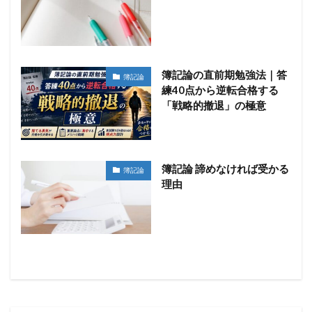
簿記論の直前期勉強法｜答
簿記論
練40点から逆転合格する
「戦略的撤退」の極意
簿記論 諦めなければ受かる
簿記論
理由