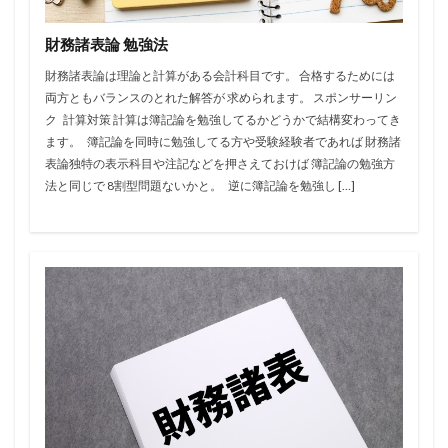
財務諸表論 勉強法
財務諸表論は理論と計算がある会計科目です。 合格するためには
両方ともバランスのとれた解答が 求められます。 スポンサーリン
ク 計算対策 計算は簿記論を勉強してるかどうかで結構変わってき
ます。 簿記論を同時に勉強してる方や受験経験者であれば 財務諸
表論独特の表示科目や注記などを押さえておけば 簿記論の勉強方
法と同じで 8割型問題ないかと。 逆に簿記論を勉強し […]