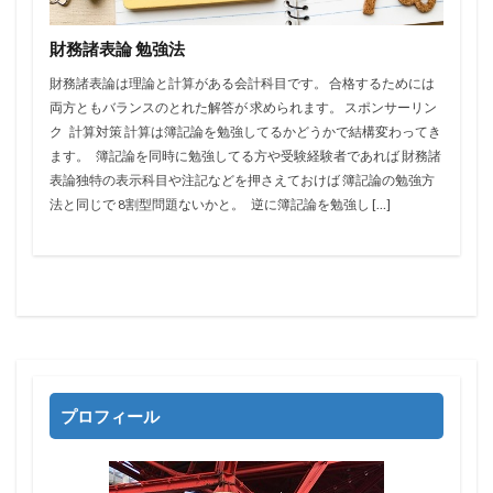
財務諸表論 勉強法
財務諸表論は理論と計算がある会計科目です。 合格するためには
両方ともバランスのとれた解答が 求められます。 スポンサーリン
ク 計算対策 計算は簿記論を勉強してるかどうかで結構変わってき
ます。 簿記論を同時に勉強してる方や受験経験者であれば 財務諸
表論独特の表示科目や注記などを押さえておけば 簿記論の勉強方
法と同じで 8割型問題ないかと。 逆に簿記論を勉強し […]
プロフィール